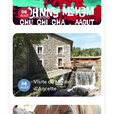
Festival Grosso
06
Août
Mundo
Visite du Moulin
06
Août
d'Ancette