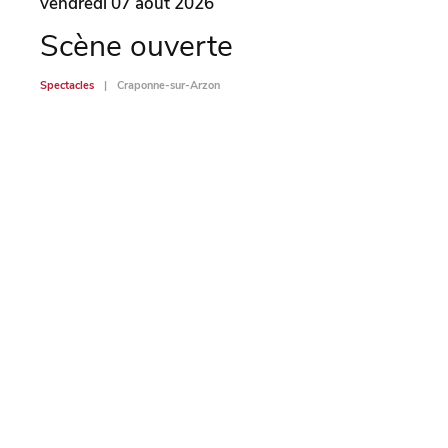
vendredi 07 août 2026
vend
Scène ouverte
So
Spectacles
Craponne-sur-Arzon
Spectac