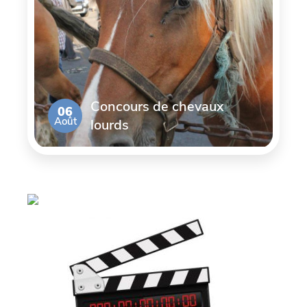
Concours de chevaux
06
Août
lourds