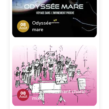
Odyssée
08
Août
mare
Concert de chant choral
08
Août
mixte