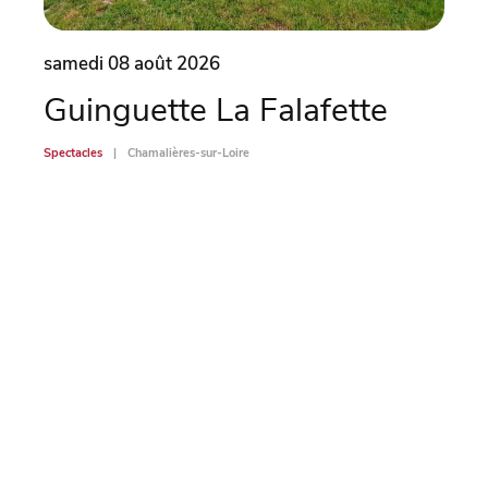
samedi 08 août 2026
dima
Guinguette La Falafette
Un
Spectacles
Chamalières-sur-Loire
Spectac