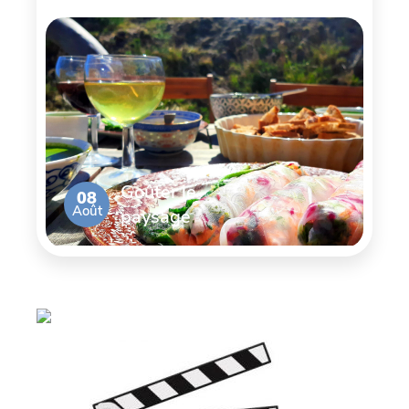
Goûter le
08
Août
paysage