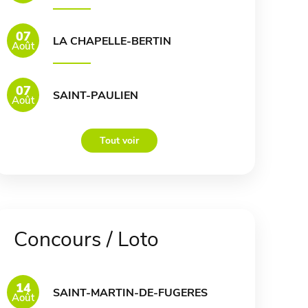
07
LA CHAPELLE-BERTIN
Août
07
SAINT-PAULIEN
Août
Tout voir
Concours / Loto
14
SAINT-MARTIN-DE-FUGERES
Août