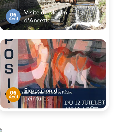
Visite du Moulin
06
Août
d'Ancette
Exposition de
06
Août
peintures