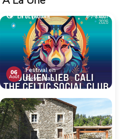
À La Une
Festival en
06
Août
Gévaudan