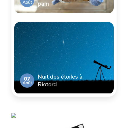
Août
pain
Nuit des étoiles à
07
Août
Riotord