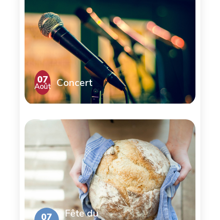
07
Concert
Août
Fête du
07