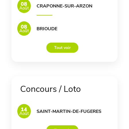
08
CRAPONNE-SUR-ARZON
Août
08
BRIOUDE
Août
Tout voir
Concours / Loto
14
SAINT-MARTIN-DE-FUGERES
Août