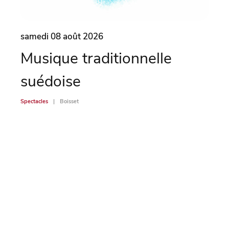
samedi 08 août 2026
same
Musique traditionnelle
Ma
suédoise
Spectac
Spectacles
Boisset