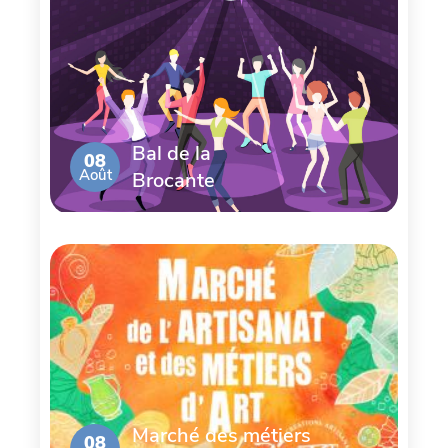
Bal de la
08
Août
Brocante
Marché des métiers
08