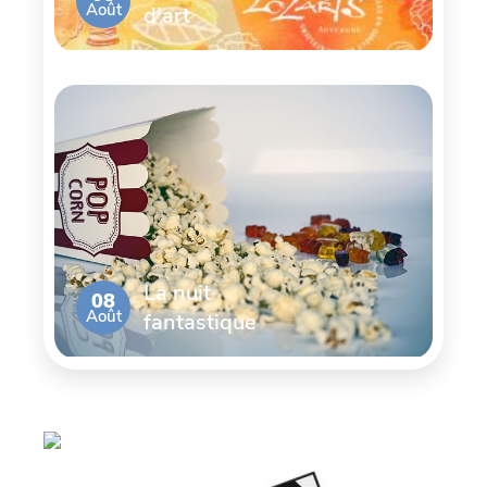
Août
d'art
La nuit
08
Août
fantastique