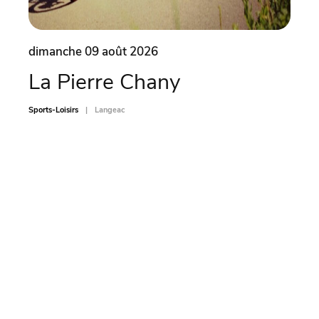
dimanche 09 août 2026
dima
La Pierre Chany
Ate
car
Sports-Loisirs
Langeac
Sports-L