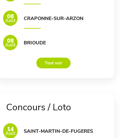
08
CRAPONNE-SUR-ARZON
Août
08
BRIOUDE
Août
Tout voir
Concours / Loto
14
SAINT-MARTIN-DE-FUGERES
Août