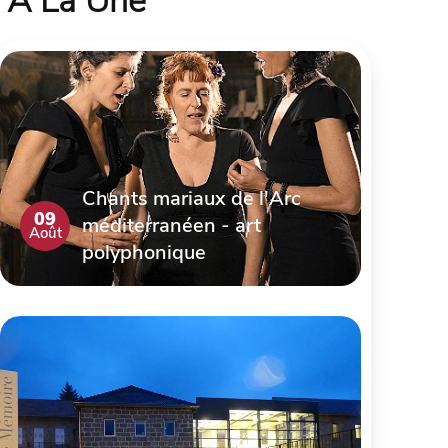
À La Une
Chants mariaux de l'Arc
09
méditerranéen - art
Août
polyphonique