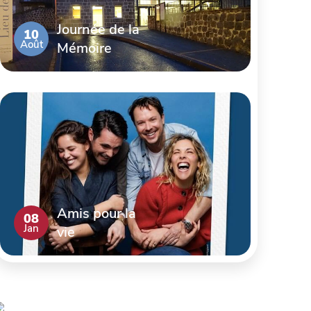
Journée de la
10
Août
Mémoire
Amis pour la
08
Jan
vie