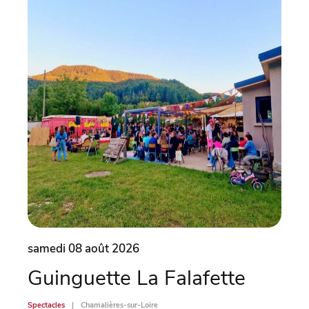
samedi 08 août 2026
dima
Guinguette La Falafette
Un
Spectacles
Chamalières-sur-Loire
Spectac