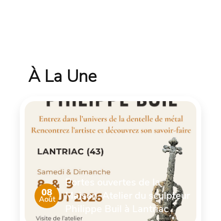
À La Une
Portes ouvertes de la
08
Maison-Atelier du sculpteur
Août
Philippe Buil à Lantriac