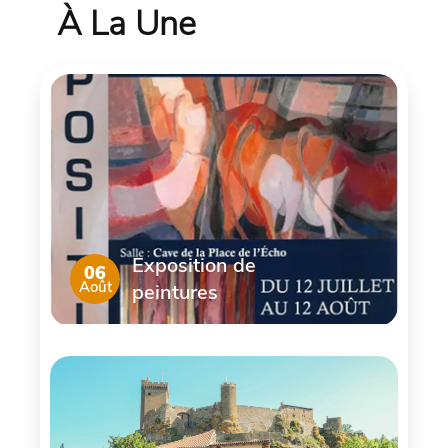
À La Une
Exposition de
06
Août
peintures