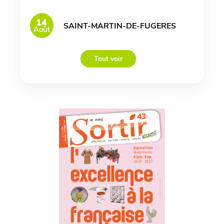
14
SAINT-MARTIN-DE-FUGERES
Août
Tout voir