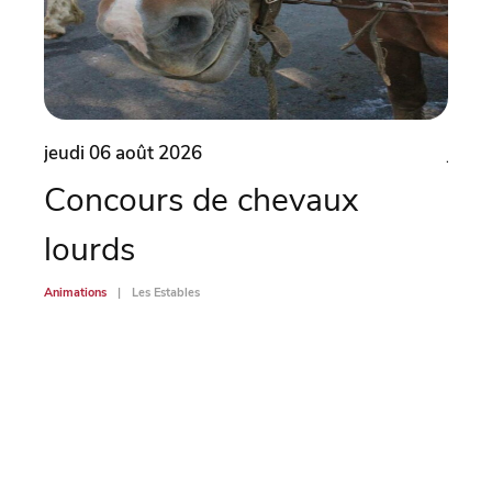
jeudi 06 août 2026
jeudi
Concours de chevaux
Ate
lourds
ven
Animations
Les Estables
Animati