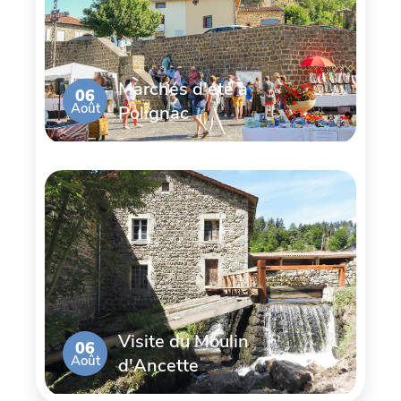
Marchés d'été à
06
Août
Polignac
Visite du Moulin
06
Août
d'Ancette