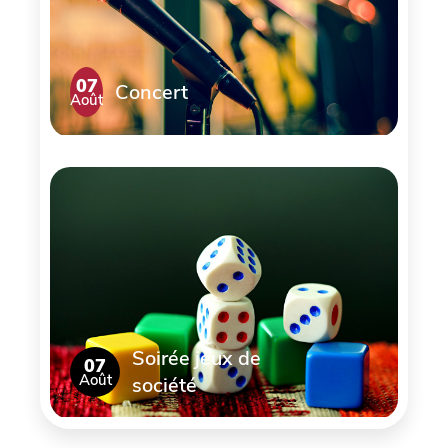
07
Concert
Août
Soirée jeux de
07
Août
société