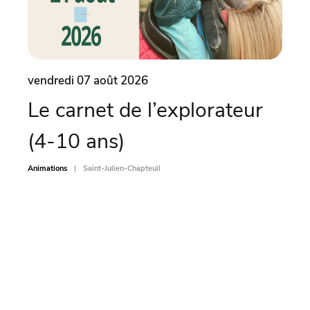
vendredi 07 août 2026
same
Le carnet de l’explorateur
At
(4-10 ans)
Dé
Animations
Saint-Julien-Chapteuil
Sports-L