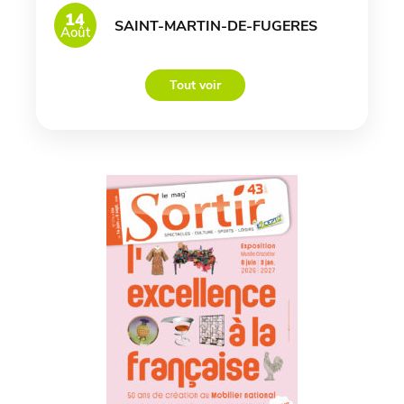
14
SAINT-MARTIN-DE-FUGERES
Août
Tout voir