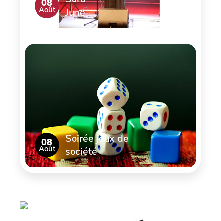
08
Août
June
Soirée jeux de
08
Août
société