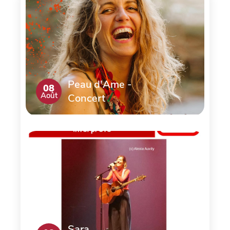
Peau d'Ame -
08
Août
Concert
Sara