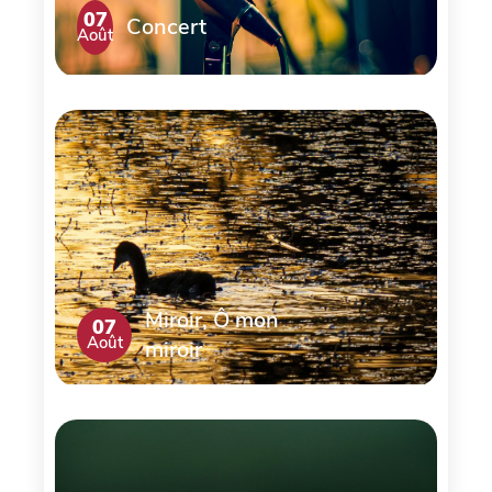
07
Concert
Août
Miroir, Ô mon
07
Août
miroir