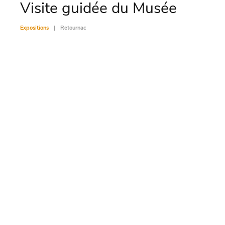
Visite guidée du Musée
Vis
Expositions
Retournac
Exposit