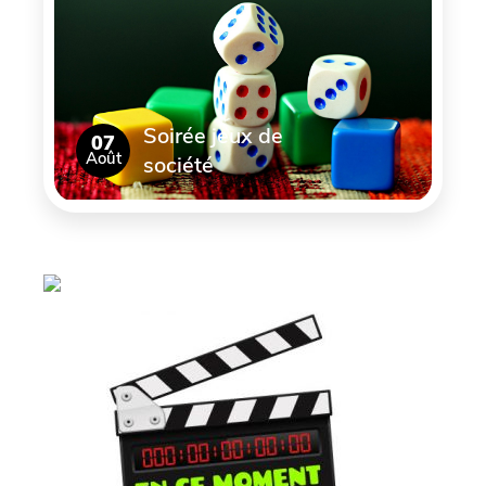
Soirée jeux de
07
Août
société