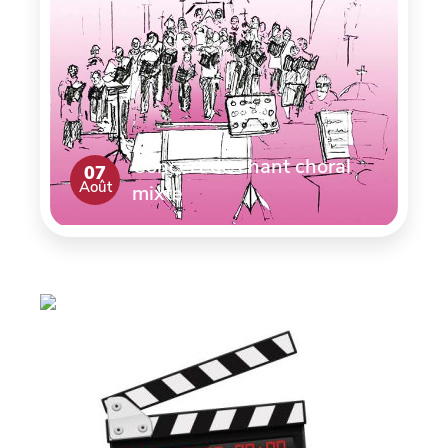
Concert de chant choral
07
Août
mixte