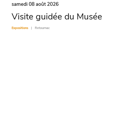
samedi 08 août 2026
same
Visite guidée du Musée
Vis
Expositions
Retournac
Exposit