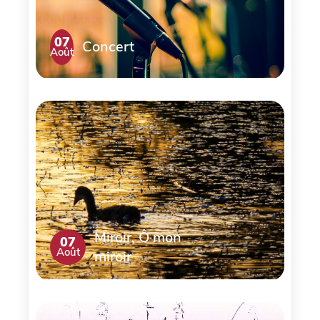
07
Concert
Août
Miroir, Ô mon
07
Août
miroir