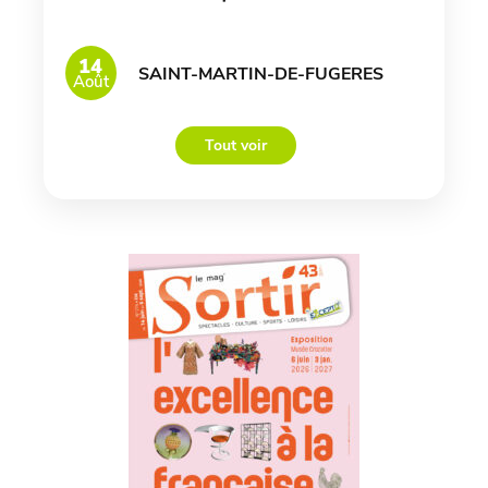
14
SAINT-MARTIN-DE-FUGERES
Août
Tout voir