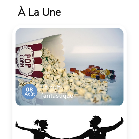
À La Une
La nuit
08
Août
fantastique