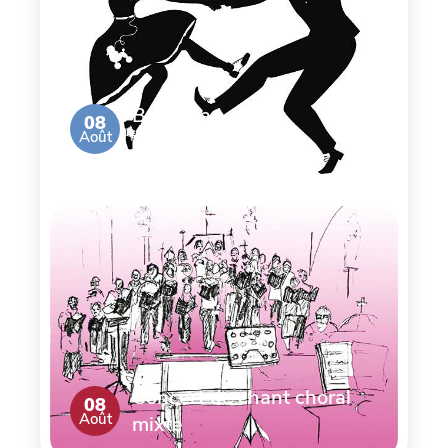
Bal de la
08
Août
Brocante
Concert de chant choral
08
Août
mixte