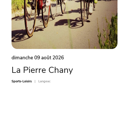
dimanche 09 août 2026
dima
La Pierre Chany
Ate
car
Sports-Loisirs
Langeac
Sports-L