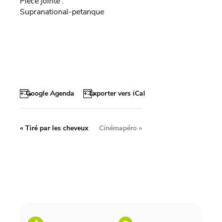
Pièce jointe :
Supranational-petanque
+ Google Agenda
+ Exporter vers iCal
«
Tiré par les cheveux
Cinémapéro
»