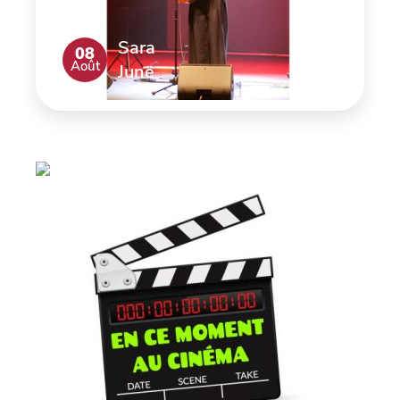
Sara
08
Août
June