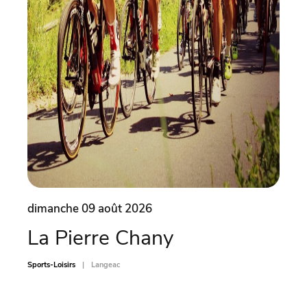
dimanche 09 août 2026
dima
La Pierre Chany
Ate
car
Sports-Loisirs
Langeac
Sports-L