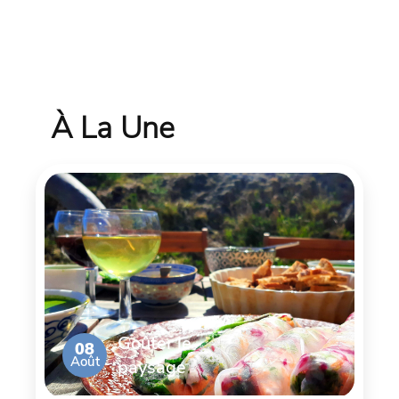
À La Une
Goûter le
08
Août
paysage