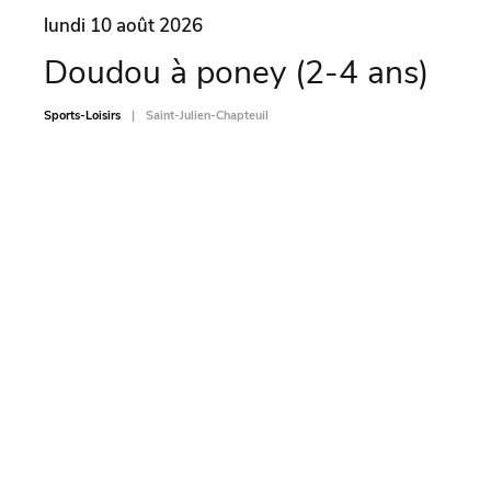
lundi 10 août 2026
lund
Doudou à poney (2-4 ans)
L’
Sports-Loisirs
Saint-Julien-Chapteuil
Sports-L