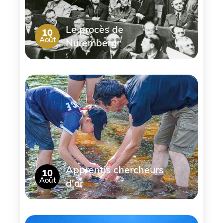
Le procès de
10
Août
Nuremberg
Apprentis chercheurs
10
Août
d'or