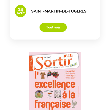
14
SAINT-MARTIN-DE-FUGERES
Août
Tout voir