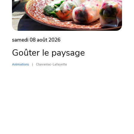
samedi 08 août 2026
dima
Goûter le paysage
Par
l’
Animations
Chavaniac-Lafayette
Di
Animati