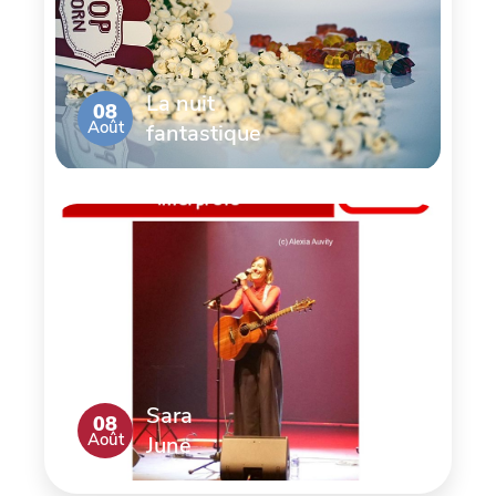
La nuit
08
Août
fantastique
Sara
08
Août
June