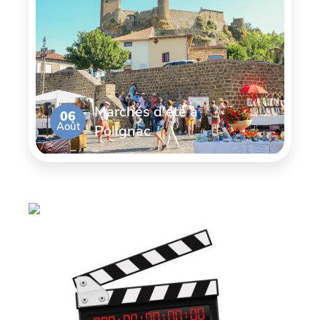
Marchés d'été à
06
Août
Polignac