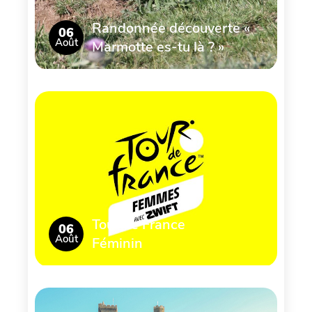
Randonnée découverte «
06
Août
Marmotte es-tu là ? »
Tour de France
06
Août
Féminin