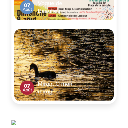
Vogue de
07
Août
Beaulieu
Miroir, Ô mon
07
Août
miroir