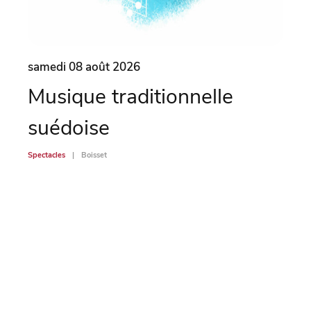
samedi 08 août 2026
same
Musique traditionnelle
Ma
suédoise
Spectac
Spectacles
Boisset