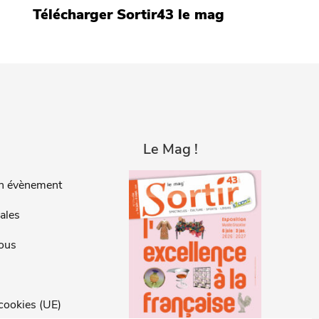
Télécharger Sortir43 le mag
Le Mag !
n évènement
ales
ous
 cookies (UE)