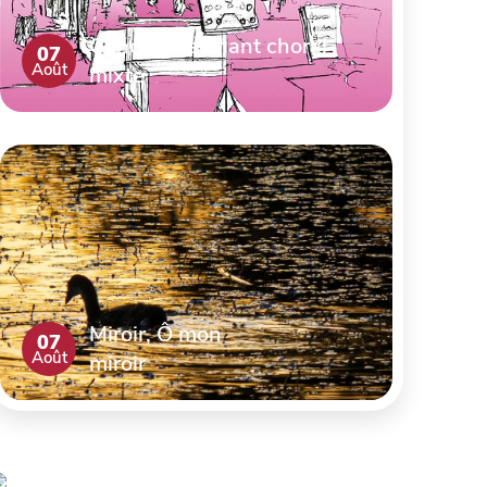
Concert de chant choral
07
Août
mixte
Miroir, Ô mon
07
Août
miroir