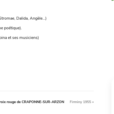
 Stromae, Dalida, Angèle…)
me poétique).
bina et ses musiciens)
 Croix rouge de CRAPONNE-SUR-ARZON
Firminy 1955
»