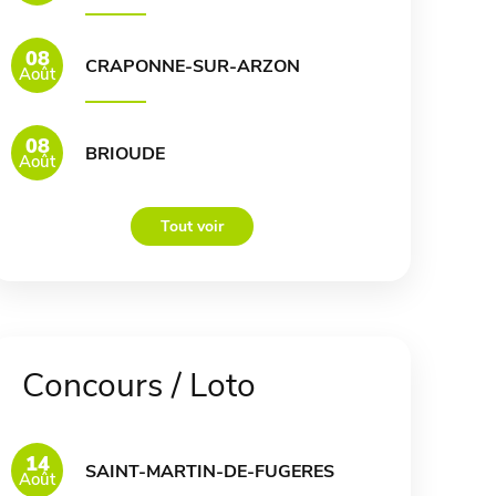
08
CRAPONNE-SUR-ARZON
Août
08
BRIOUDE
Août
Tout voir
Concours / Loto
14
SAINT-MARTIN-DE-FUGERES
Août