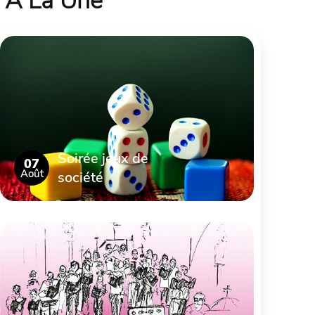
À La Une
Soirée jeux de
07
Août
société