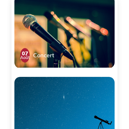
07
Concert
Août