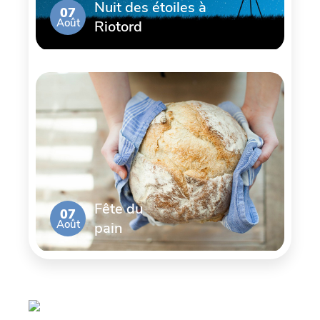
Nuit des étoiles à
07
Août
Riotord
Fête du
07
Août
pain