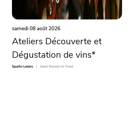
samedi 08 août 2026
same
Ateliers Découverte et
Soi
Dégustation de vins*
Sports-L
Sports-Loisirs
Saint-Bonnet-le-Froid