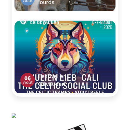
Août
lourds
Festival en
06
Août
Gévaudan