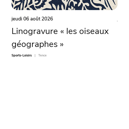
jeudi 06 août 2026
jeudi
Linogravure « les oiseaux
Pli
géographes »
Animati
Sports-Loisirs
Tence