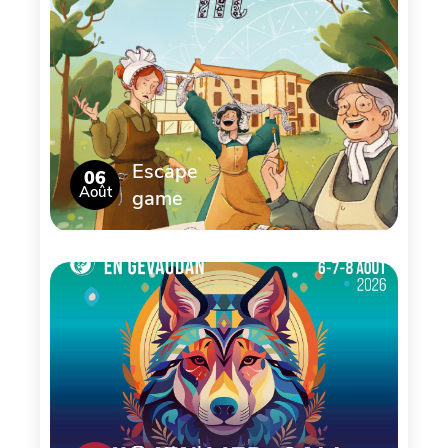
Escape
06
Août
game