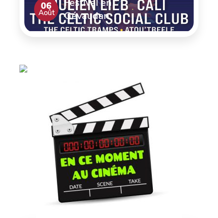
Festival en
06
Août
Gévaudan