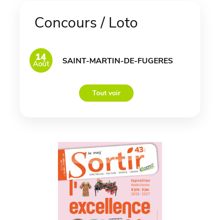
Concours / Loto
14
SAINT-MARTIN-DE-FUGERES
Août
Tout voir