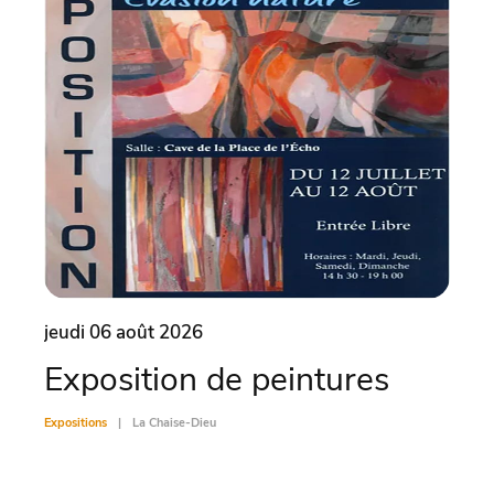
jeudi 06 août 2026
vend
Exposition de peintures
Vis
Expositions
La Chaise-Dieu
Exposit