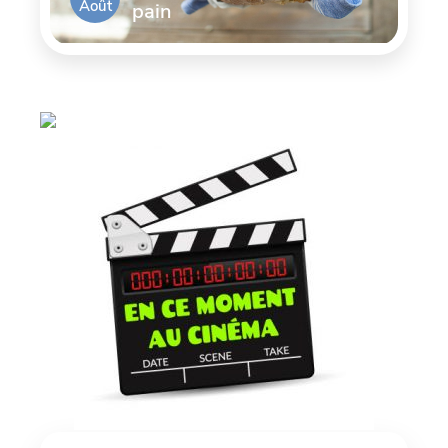
Août
pain