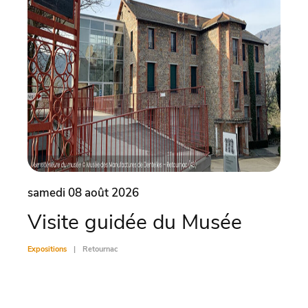
samedi 08 août 2026
same
Visite guidée du Musée
Vis
Expositions
Retournac
Exposit