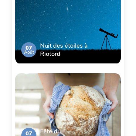
Nuit des étoiles à
07
Août
Riotord
Fête du
07