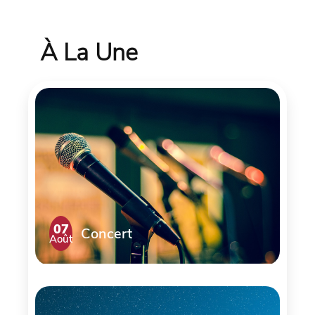
À La Une
07
Concert
Août