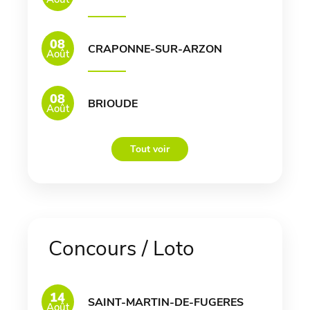
08
CRAPONNE-SUR-ARZON
Août
08
BRIOUDE
Août
Tout voir
Concours / Loto
14
SAINT-MARTIN-DE-FUGERES
Août