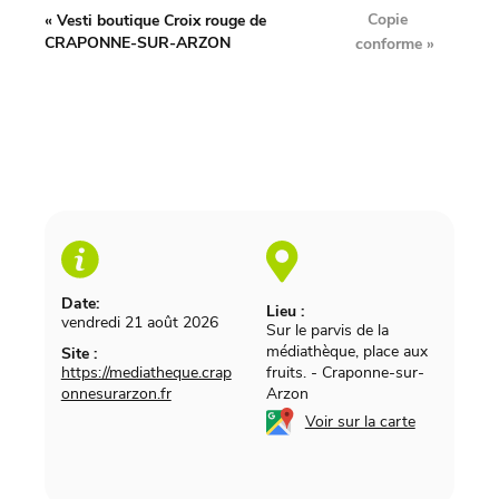
Copie
«
Vesti boutique Croix rouge de
CRAPONNE-SUR-ARZON
conforme
»
Date:
Lieu :
vendredi 21 août 2026
Sur le parvis de la
médiathèque, place aux
Site :
https://mediatheque.crap
fruits.
-
Craponne-sur-
onnesurarzon.fr
Arzon
Voir sur la carte