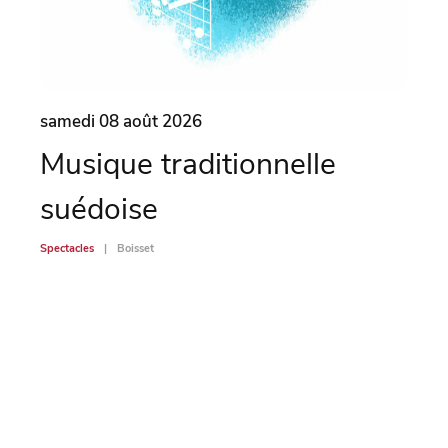
samedi 08 août 2026
same
Musique traditionnelle
Ma
suédoise
Spectac
Spectacles
Boisset