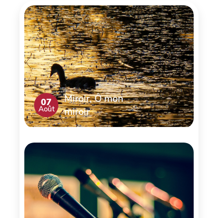
Miroir, Ô mon
07
Août
miroir