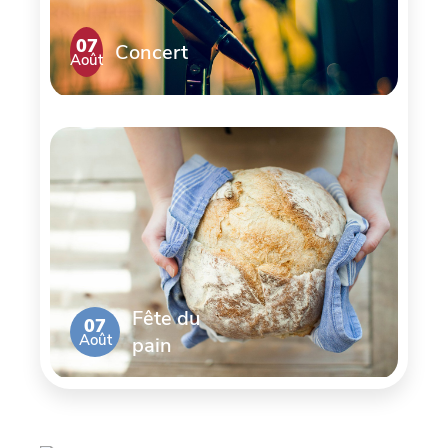
07
Concert
Août
Fête du
07
Août
pain