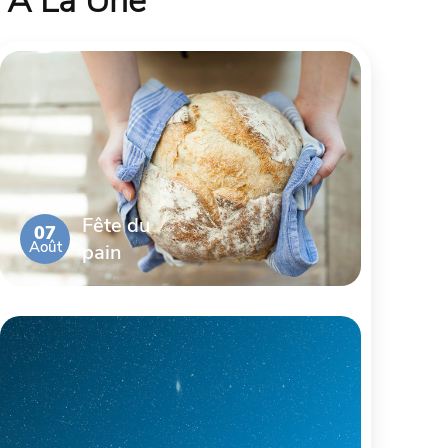
À La Une
Fête du
07
Août
pain