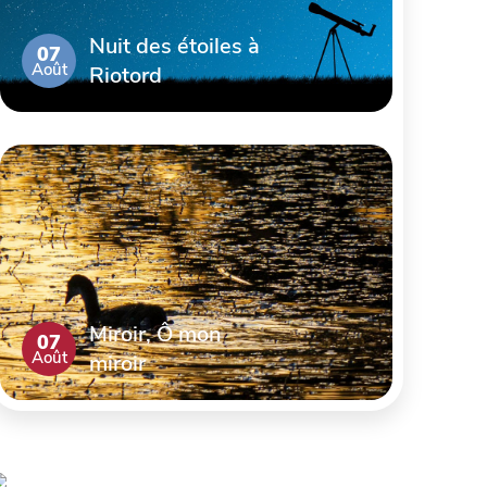
Nuit des étoiles à
07
Août
Riotord
Miroir, Ô mon
07
Août
miroir