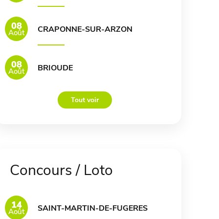
08
CRAPONNE-SUR-ARZON
Août
08
BRIOUDE
Août
Tout voir
Concours / Loto
14
SAINT-MARTIN-DE-FUGERES
Août