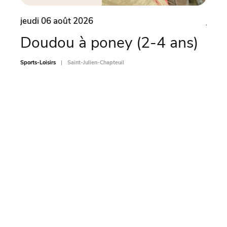
jeudi 06 août 2026
jeudi
Doudou à poney (2-4 ans)
Ate
ven
Sports-Loisirs
Saint-Julien-Chapteuil
Animati