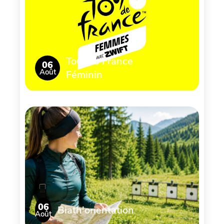
Tour de France
06
Août
Féminin
06
Biath'orientation
Août