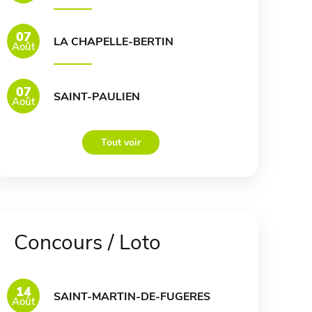
07
LA CHAPELLE-BERTIN
Août
07
SAINT-PAULIEN
Août
Tout voir
Concours / Loto
14
SAINT-MARTIN-DE-FUGERES
Août