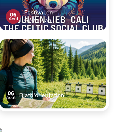
Festival en
06
Août
Gévaudan
06
Biath'orientation
Août