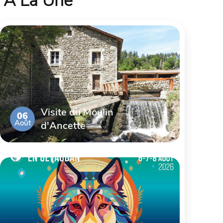
À La Une
Visite du Moulin
06
Août
d'Ancette