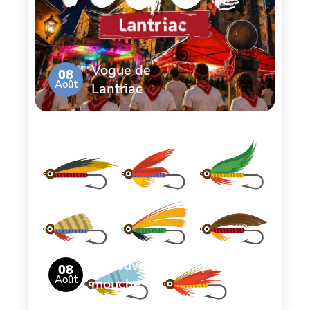
Vogue de
08
Août
Lantriac
Découverte de la pêche à la
08
Août
mouche