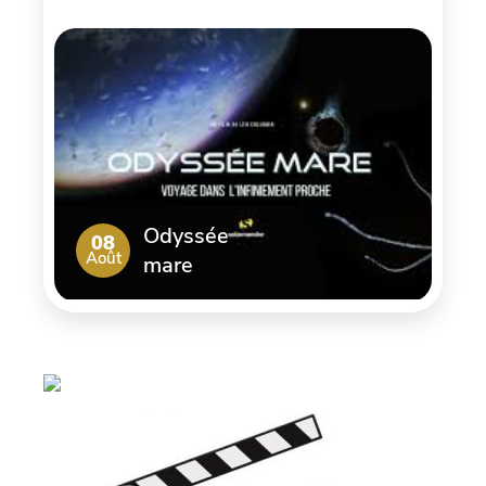
Odyssée
08
Août
mare