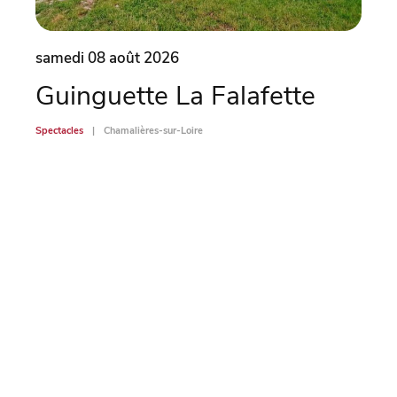
samedi 08 août 2026
dima
Guinguette La Falafette
Un
Spectacles
Chamalières-sur-Loire
Spectac