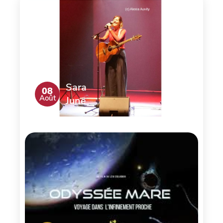
Sara
08
Août
June