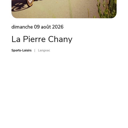
dimanche 09 août 2026
dima
La Pierre Chany
Ate
car
Sports-Loisirs
Langeac
Sports-L