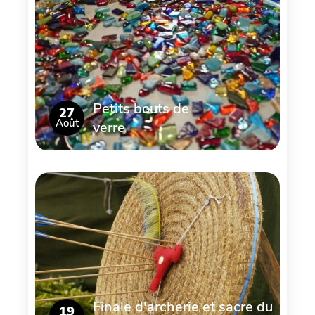
Petits bouts de
27
Août
verre
Finale d'archerie et sacre du
19