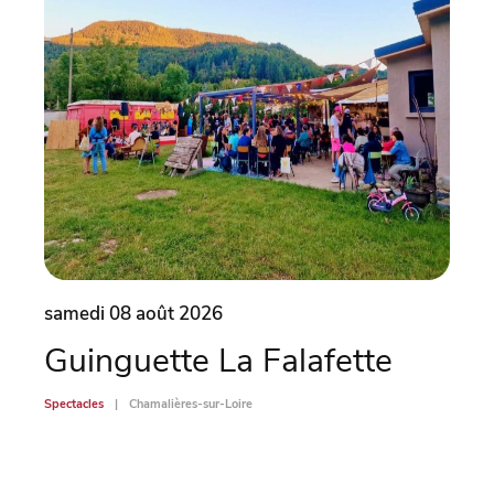
samedi 08 août 2026
same
Guinguette La Falafette
Go
Spectacles
Chamalières-sur-Loire
Animati