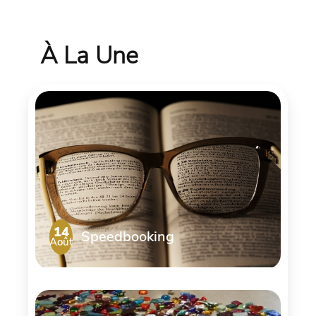
À La Une
14
Speedbooking
Août