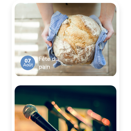
Fête du
07
Août
pain