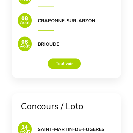
08
CRAPONNE-SUR-ARZON
Août
08
BRIOUDE
Août
Tout voir
Concours / Loto
14
SAINT-MARTIN-DE-FUGERES
Août