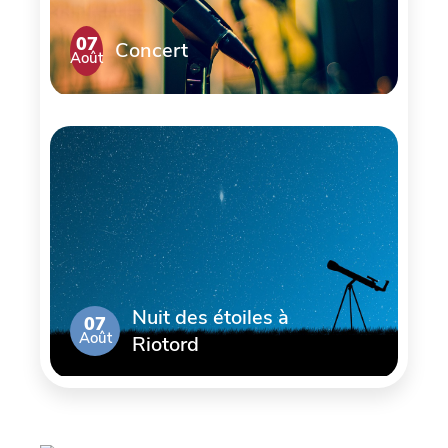
07
Concert
Août
Nuit des étoiles à
07
Août
Riotord