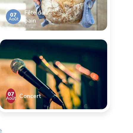
Fête du
07
Août
pain
07
Concert
Août