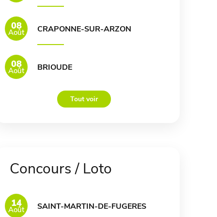
08
CRAPONNE-SUR-ARZON
Août
08
BRIOUDE
Août
Tout voir
Concours / Loto
14
SAINT-MARTIN-DE-FUGERES
Août