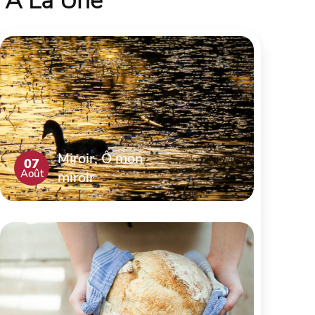
À La Une
Miroir, Ô mon
07
Août
miroir