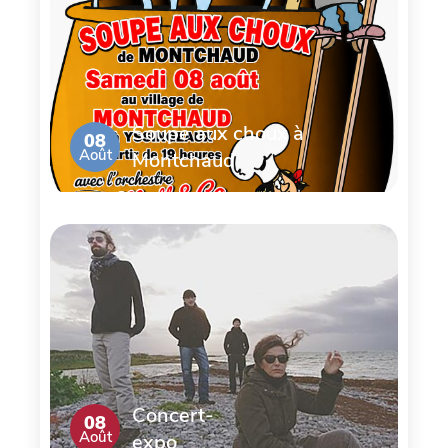
Soupe aux choux à
08
Août
Montchaud
Concert-
08
Août
expo