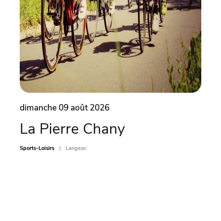
dimanche 09 août 2026
dima
La Pierre Chany
Ate
car
Sports-Loisirs
Langeac
Sports-L