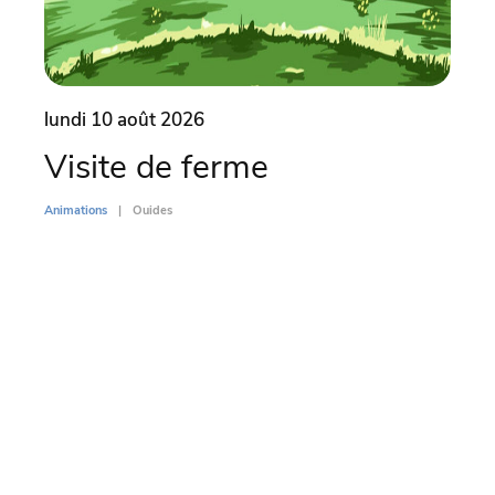
lundi 10 août 2026
lund
Visite de ferme
Vi
Animations
Ouides
Animati