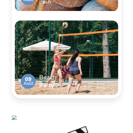
pain
Beach
09
Août
Party