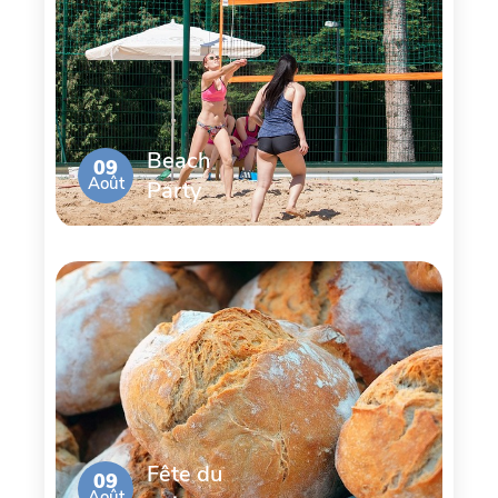
Beach
09
Août
Party
Fête du
09
Août