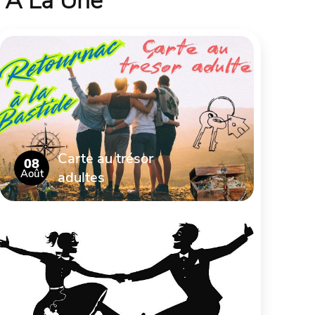
À La Une
Carte au trésor
08
Août
adultes