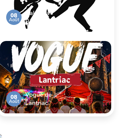
Bal de la
08
Août
Brocante
Vogue de
08
Août
Lantriac