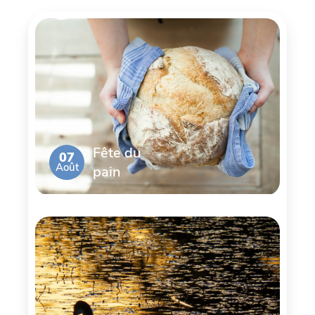
Fête du
07
Août
pain