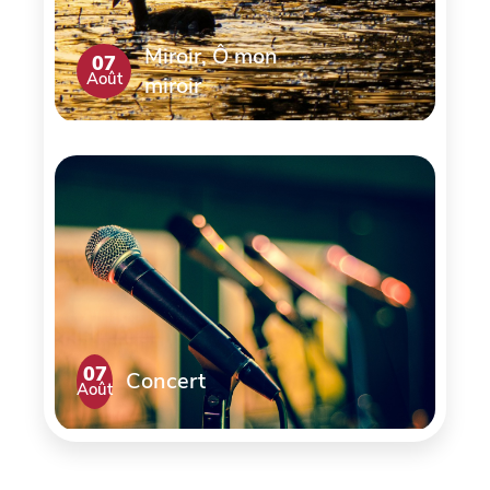
Miroir, Ô mon
07
Août
miroir
07
Concert
Août