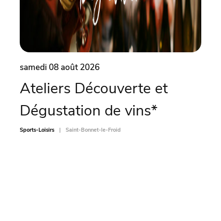
samedi 08 août 2026
same
Ateliers Découverte et
Soi
Dégustation de vins*
Sports-L
Sports-Loisirs
Saint-Bonnet-le-Froid