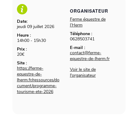
ORGANISATEUR
Ferme équestre de
Date:
l’Herm
jeudi 09 juillet 2026
Téléphone :
Heure :
0628503741
14h00 - 15h30
E-mail :
Prix :
contact@ferme-
20€
equestre-de-lherm.fr
Site :
https://ferme-
Voir le site de
equestre-de-
l'organisateur
lherm.fr/ressources/do
cument/programme-
tourisme-ete-2026