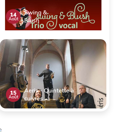
Swing &
14
Août
Blush
Aeris - Quintette à
15
Août
cuivres