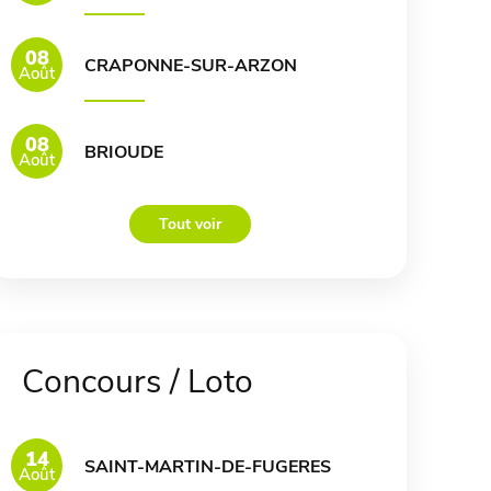
08
CRAPONNE-SUR-ARZON
Août
08
BRIOUDE
Août
Tout voir
Concours / Loto
14
SAINT-MARTIN-DE-FUGERES
Août