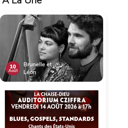
À La Une
Brunelle et
10
Août
Léon