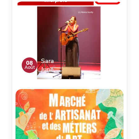
Sara
08
Août
June