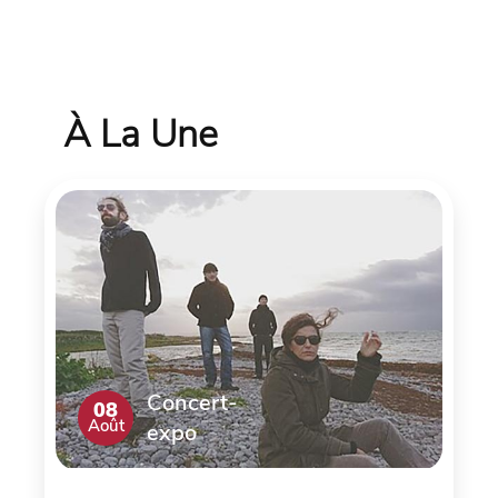
À La Une
Concert-
08
Août
expo