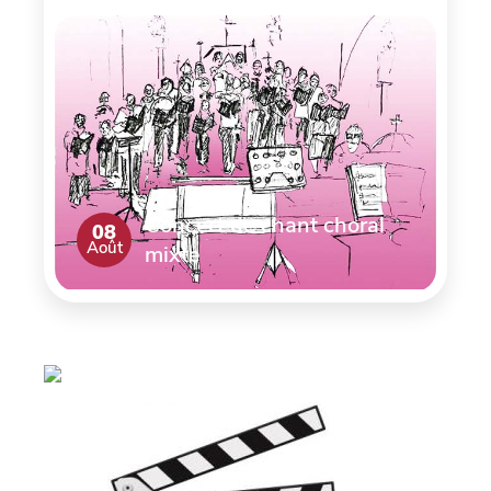
Concert de chant choral
08
Août
mixte