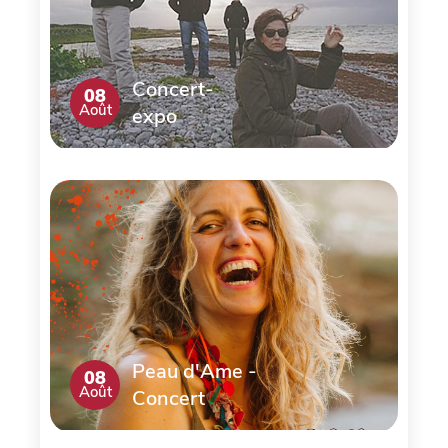
Concert-
08
Août
expo
Peau d'Ame -
08
Août
Concert