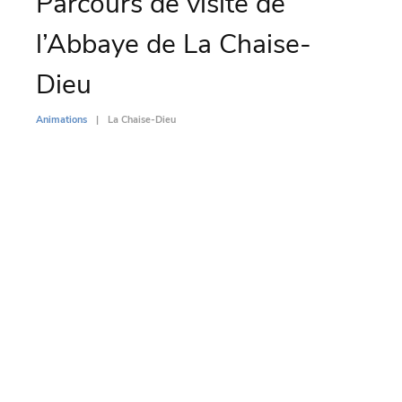
Parcours de visite de
Vo
l’Abbaye de La Chaise-
Ch
Dieu
Animati
Animations
La Chaise-Dieu