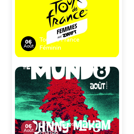
Tour de France
06
Août
Féminin
Festival Grosso
06
Août
Mundo