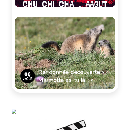
Randonnée découverte «
06
Août
Marmotte es-tu là ? »