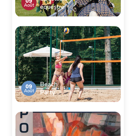
09
Août
équestre
Beach
09
Août
Party