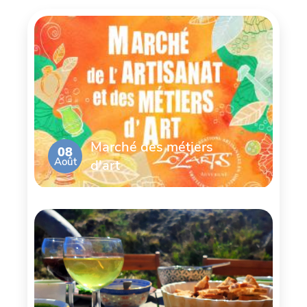
Marché des métiers
08
Août
d'art