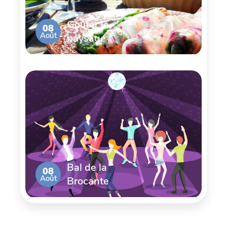
Goûter le
08
Août
paysage
Bal de la
08
Août
Brocante