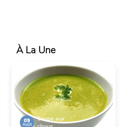
À La Une
Soupe aux
09
Août
choux