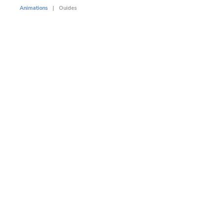
Animations
Ouides
Animati