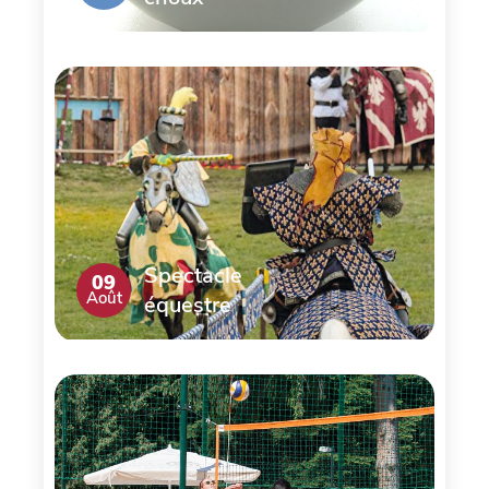
Spectacle
09
Août
équestre