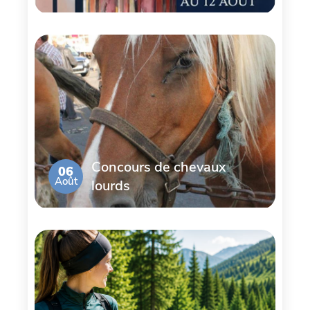
Concours de chevaux
06
Août
lourds