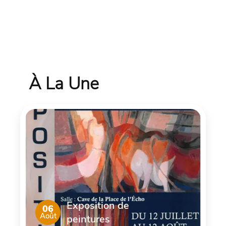
À La Une
Exposition de
06
Août
peintures