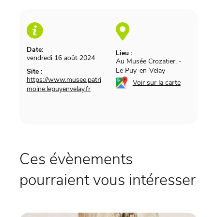
Date:
Lieu :
vendredi 16 août 2024
Au Musée Crozatier.
-
Le Puy-en-Velay
Site :
https://www.musee.patri
Voir sur la carte
moine.lepuyenvelay.fr
Ces évènements
pourraient vous intéresser