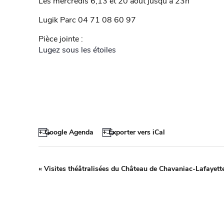
Les mercredis 6,13 et 20 août jusqu’à 23h
Lugik Parc 04 71 08 60 97
Pièce jointe :
Lugez sous les étoiles
+ Google Agenda
+ Exporter vers iCal
«
Visites théâtralisées du Château de Chavaniac-Lafayett