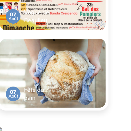
Vogue de
07
Août
Beaulieu
Fête du
07
Août
pain