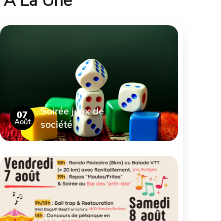
À La Une
Soirée jeux de
07
Août
société