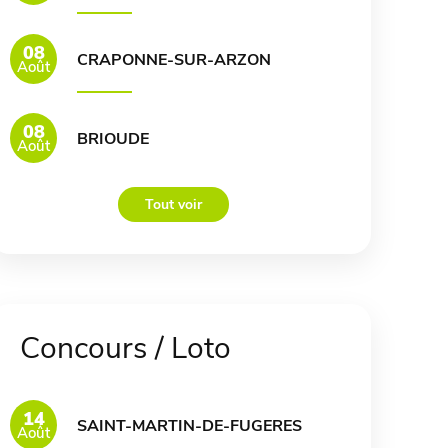
08
CRAPONNE-SUR-ARZON
Août
08
BRIOUDE
Août
Tout voir
Concours / Loto
14
SAINT-MARTIN-DE-FUGERES
Août