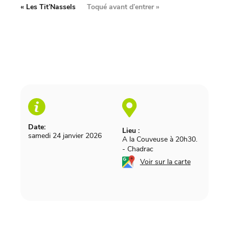
«
Les Tit’Nassels
Toqué avant d’entrer
»
Date:
Lieu :
samedi 24 janvier 2026
A la Couveuse à 20h30.
-
Chadrac
Voir sur la carte