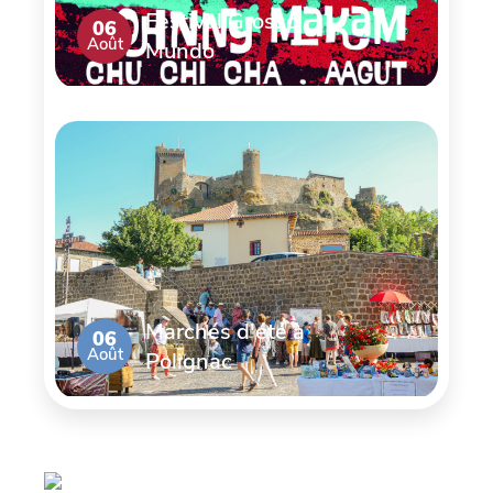
Festival Grosso
06
Août
Mundo
Marchés d'été à
06
Août
Polignac