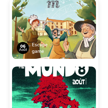
Escape
06
Août
game