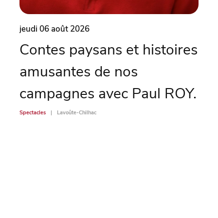
jeudi 06 août 2026
vend
Contes paysans et histoires
Sc
amusantes de nos
Spectac
campagnes avec Paul ROY.
Spectacles
Lavoûte-Chilhac