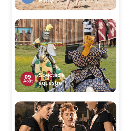
Party
Spectacle
09
Août
équestre