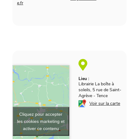
e.fr
Lieu :
Librairie La boîte à
soleils, 5 rue de Saint-
Agrève
-
Tence
Voir sur la carte
Cliquez pour accepter
les cookies marketing et
activer ce contenu