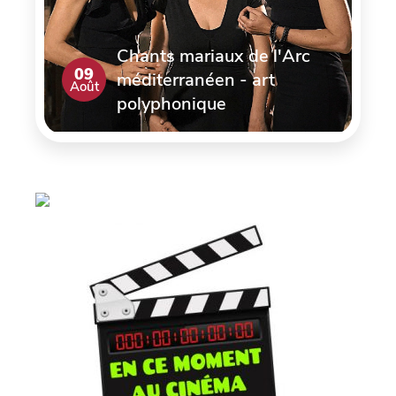
Chants mariaux de l'Arc
09
méditerranéen - art
Août
polyphonique