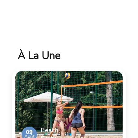
À La Une
Beach
09
Août