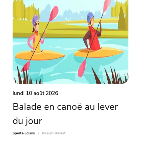
lundi 10 août 2026
lund
Balade en canoë au lever
Ate
du jour
pi
Sports-Loisirs
Bas-en-Basset
Sports-L