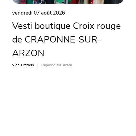
vendredi 07 août 2026
vend
Vesti boutique Croix rouge
Vi
de CRAPONNE-SUR-
CH
ARZON
Vide-Gr
Vide-Greniers
Craponne-sur-Arzon