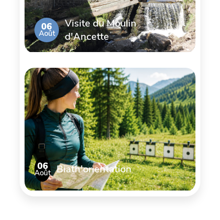
Visite du Moulin
06
Août
d'Ancette
06
Biath'orientation
Août