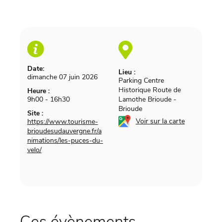
Date:
Lieu :
dimanche 07 juin 2026
Parking Centre
Historique Route de
Heure :
9h00 - 16h30
Lamothe Brioude
-
Brioude
Site :
Voir sur la carte
https://www.tourisme-
brioudesudauvergne.fr/a
nimations/les-puces-du-
velo/
Ces évènements