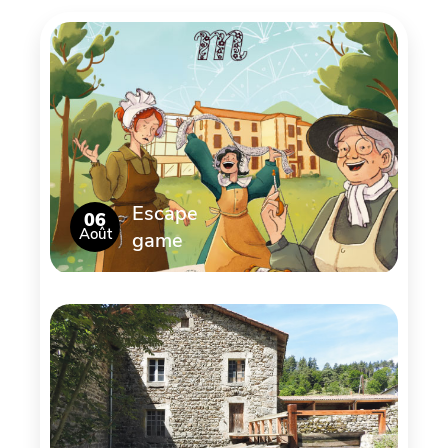
Escape
06
Août
game