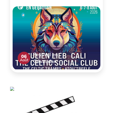
Festival en
06
Août
Gévaudan