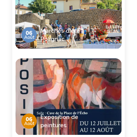
Marchés d'été à
06
Août
Polignac
Exposition de
06
Août
peintures