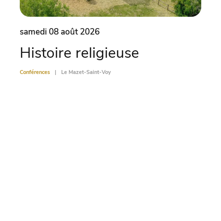
samedi 08 août 2026
same
Histoire religieuse
Od
Conférences
Le Mazet-Saint-Voy
Confére