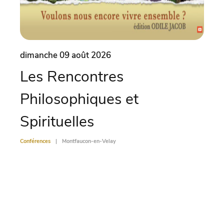
dimanche 09 août 2026
lund
Les Rencontres
La
Philosophiques et
tr
Spirituelles
ph
Conférences
Montfaucon-en-Velay
Confére