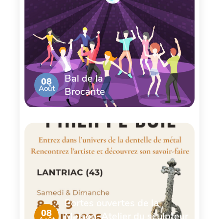
Bal de la
08
Août
Brocante
Portes ouvertes de la
08
Maison-Atelier du sculpteur