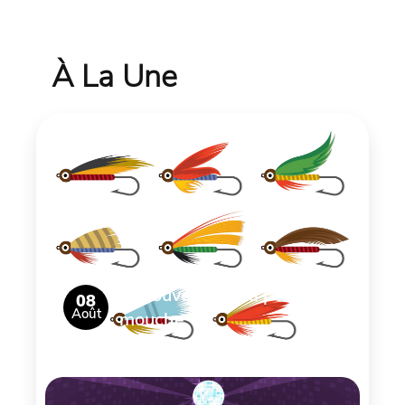
À La Une
Découverte de la pêche à la
08
Août
mouche